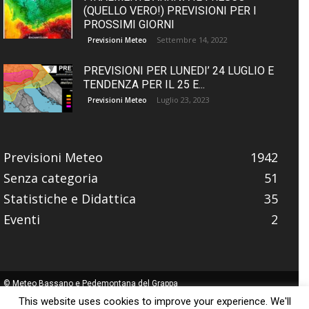
(QUELLO VERO!) PREVISIONI PER I
PROSSIMI GIORNI
Settembre 14, 2022
Previsioni Meteo
PREVISIONI PER LUNEDI’ 24 LUGLIO E
TENDENZA PER IL 25 E...
Luglio 23, 2023
Previsioni Meteo
Previsioni Meteo
1942
Senza categoria
51
Statistiche e Didattica
35
Eventi
2
© Meteo Bassano e Pedemontana del Grappa
Website made with
by
Fabitus
This website uses cookies to improve your experience. We'll