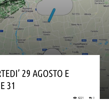
TEDI’ 29 AGOSTO E
E 31
4221
0