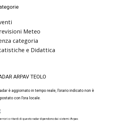
ategorie
venti
revisioni Meteo
enza categoria
tatistiche e Didattica
ADAR ARPAV TEOLO
 radar è aggiornato in tempo reale, l’orario indicato non è
postato con l’ora locale.
 errori o ritardi di questo radar dipendono dai sistemi Arpav.