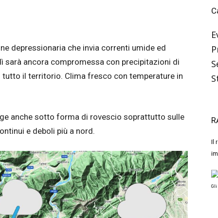
C
E
ione depressionaria che invia correnti umide ed
P
edì sarà ancora compromessa con precipitazioni di
S
u tutto il territorio. Clima fresco con temperature in
S
ge anche sotto forma di rovescio soprattutto sulle
R
ntinui e deboli più a nord.
Il
im
Gli