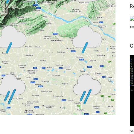
R
Tre
G
Gli