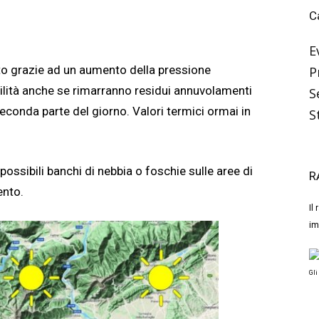
C
E
to grazie ad un aumento della pressione
P
lità anche se rimarranno residui annuvolamenti
S
conda parte del giorno. Valori termici ormai in
S
ossibili banchi di nebbia o foschie sulle aree di
R
ento.
Il
im
Gli