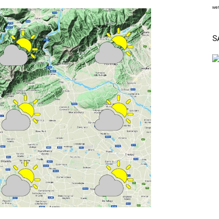
wet
S