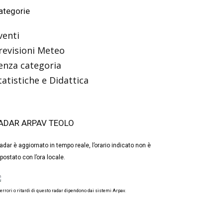
ategorie
venti
revisioni Meteo
enza categoria
tatistiche e Didattica
ADAR ARPAV TEOLO
 radar è aggiornato in tempo reale, l’orario indicato non è
postato con l’ora locale.
 errori o ritardi di questo radar dipendono dai sistemi Arpav.