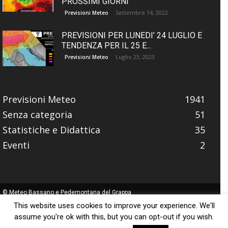
PROSSIMI GIORNI
Settembre 14, 2022
Previsioni Meteo
PREVISIONI PER LUNEDI’ 24 LUGLIO E
TENDENZA PER IL 25 E...
Luglio 23, 2023
Previsioni Meteo
Previsioni Meteo
1941
Senza categoria
51
Statistiche e Didattica
35
Eventi
2
© Meteo Bassano e Pedemontana del Grappa
Website made with
by
Fabitus
This website uses cookies to improve your experience. We'll
assume you're ok with this, but you can opt-out if you wish.