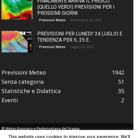
FINALMENTE ARRIVA IL FRESCO
(QUELLO VERO!) PREVISIONI PER I
PROSSIMI GIORNI
Settembre 14, 2022
Previsioni Meteo
PREVISIONI PER LUNEDI’ 24 LUGLIO E
TENDENZA PER IL 25 E...
Luglio 23, 2023
Previsioni Meteo
Previsioni Meteo
1942
Senza categoria
51
Statistiche e Didattica
35
Eventi
2
© Meteo Bassano e Pedemontana del Grappa
Website made with
by
Fabitus
This website uses cookies to improve your experience. We'll