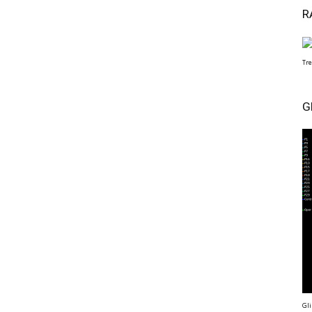
R
Tre
G
Gli