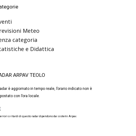
ategorie
venti
revisioni Meteo
enza categoria
tatistiche e Didattica
ADAR ARPAV TEOLO
 radar è aggiornato in tempo reale, l’orario indicato non è
postato con l’ora locale.
 errori o ritardi di questo radar dipendono dai sistemi Arpav.