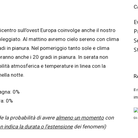
C
E
centro sull’ovest Europa coinvolge anche il nostro
P
soleggiato. Al mattino avremo cielo sereno con clima
S
adi in pianura. Nel pomeriggio tanto sole e clima
S
ranno anche i 20 gradi in pianura. In serata non
ilità atmosferica e temperature in linea con la
ella notte.
R
Il
tagna: 0%
im
ra: 0%
de la probabilità di avere
almeno un momento
con
Gli
n indica la durata o l’estensione
dei fenomeni)