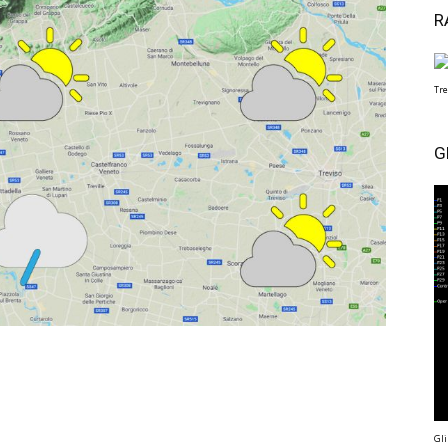
R
Tre
G
Gli