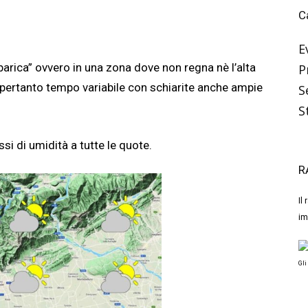
C
E
e barica” ovvero in una zona dove non regna nè l’alta
P
 pertanto tempo variabile con schiarite anche ampie
S
S
si di umidità a tutte le quote.
R
Il
im
Gli