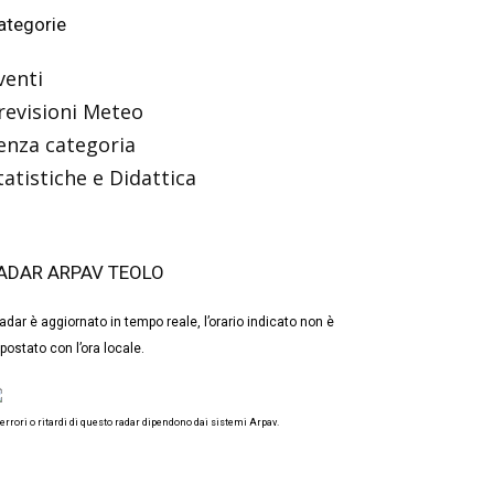
ategorie
venti
revisioni Meteo
enza categoria
tatistiche e Didattica
ADAR ARPAV TEOLO
 radar è aggiornato in tempo reale, l’orario indicato non è
postato con l’ora locale.
 errori o ritardi di questo radar dipendono dai sistemi Arpav.