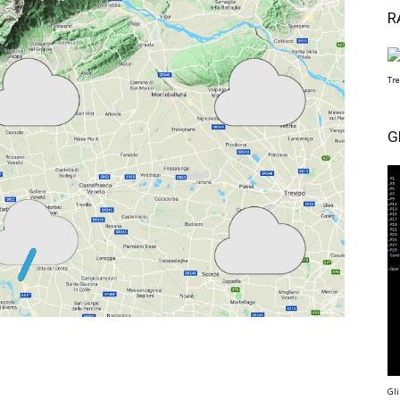
R
Tre
G
Gli