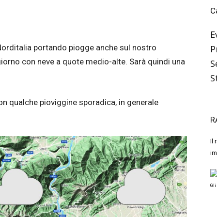
C
E
Norditalia portando piogge anche sul nostro
P
 giorno con neve a quote medio-alte. Sarà quindi una
S
S
on qualche pioviggine sporadica, in generale
R
Il
im
Gli