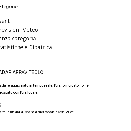
ategorie
venti
revisioni Meteo
enza categoria
tatistiche e Didattica
ADAR ARPAV TEOLO
 radar è aggiornato in tempo reale, l’orario indicato non è
postato con l’ora locale.
 errori o ritardi di questo radar dipendono dai sistemi Arpav.