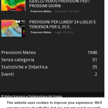
(QUELLO VERO!) PREVISIONI PER I
PROSSIMI GIORNI
Settembre 14, 2022
Previsioni Meteo
PREVISIONI PER LUNEDI’ 24 LUGLIO E
TENDENZA PER IL 25 E...
Luglio 23, 2023
Previsioni Meteo
Previsioni Meteo
1940
Senza categoria
51
Statistiche e Didattica
35
Eventi
2
© Meteo Bassano e Pedemontana del Grappa
Website made with
by
Fabitus
This website uses cookies to improve your experience. We'll