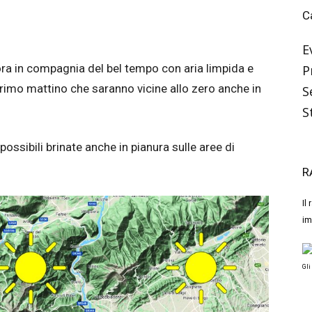
C
E
ra in compagnia del bel tempo con aria limpida e
P
rimo mattino che saranno vicine allo zero anche in
S
S
ossibili brinate anche in pianura sulle aree di
R
Il
im
Gli