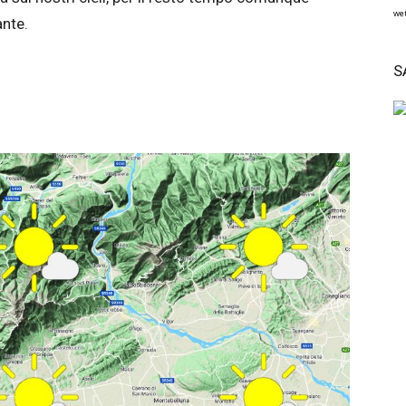
wet
ante.
S