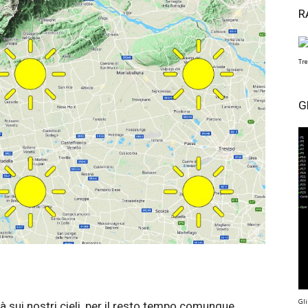
R
Tre
G
Gli
à sui nostri cieli, per il resto tempo comunque