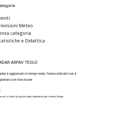
ategorie
venti
revisioni Meteo
enza categoria
tatistiche e Didattica
ADAR ARPAV TEOLO
 radar è aggiornato in tempo reale, l’orario indicato non è
postato con l’ora locale.
 errori o ritardi di questo radar dipendono dai sistemi Arpav.