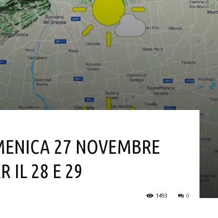
OMENICA 27 NOVEMBRE
 IL 28 E 29
1493
0