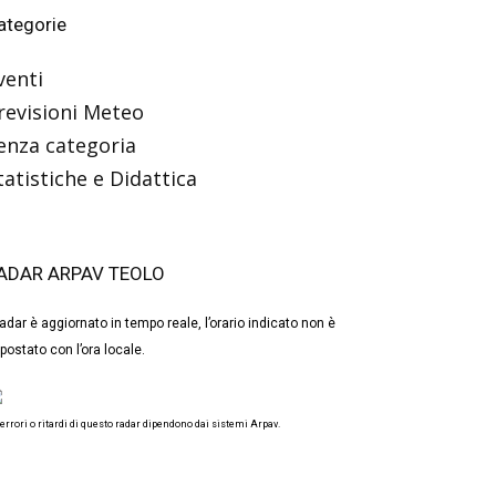
ategorie
venti
revisioni Meteo
enza categoria
tatistiche e Didattica
ADAR ARPAV TEOLO
 radar è aggiornato in tempo reale, l’orario indicato non è
postato con l’ora locale.
 errori o ritardi di questo radar dipendono dai sistemi Arpav.