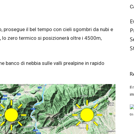
C
E
o, prosegue il bel tempo con cieli sgombri da nubi e
P
, lo zero termico si posizionerà oltre i 4500m,
S
S
e banco di nebbia sulle valli prealpine in rapido
R
Il
im
Gli