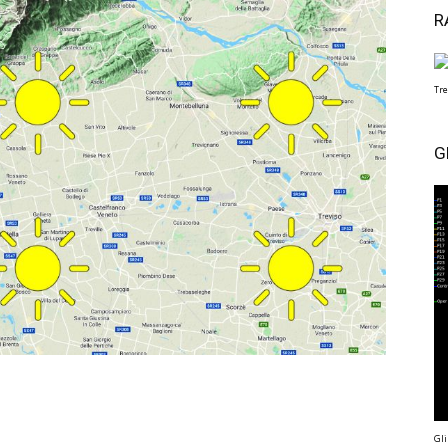
R
Tre
G
Gli