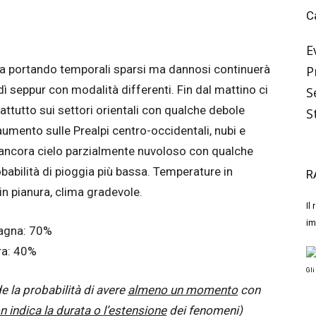
C
E
ta portando temporali sparsi ma dannosi continuerà
P
dì seppur con modalità differenti. Fin dal mattino ci
S
attutto sui settori orientali con qualche debole
S
 aumento sulle Prealpi centro-occidentali, nubi e
a ancora cielo parzialmente nuvoloso con qualche
babilità di pioggia più bassa. Temperature in
R
in pianura, clima gradevole.
Il
im
tagna: 70%
ura: 40%
Gli
de la probabilità di avere
almeno un momento
con
n indica la durata o l’estensione
dei fenomeni)