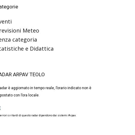
ategorie
venti
revisioni Meteo
enza categoria
tatistiche e Didattica
ADAR ARPAV TEOLO
 radar è aggiornato in tempo reale, l’orario indicato non è
postato con l’ora locale.
 errori o ritardi di questo radar dipendono dai sistemi Arpav.