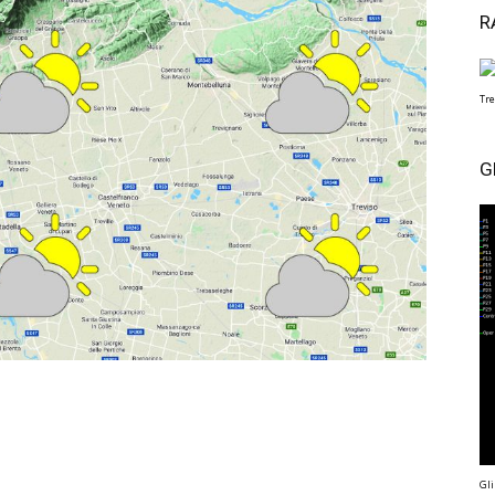
R
Tre
G
Gli