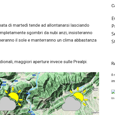
C
E
nata di martedì tende ad allontanarsi lasciando
P
ompletamente sgombri da nubi anzi, insisteranno
S
heranno il sole e manterranno un clima abbastanza
S
dionali, maggiori aperture invece sulle Prealpi.
R
Il
im
Gli