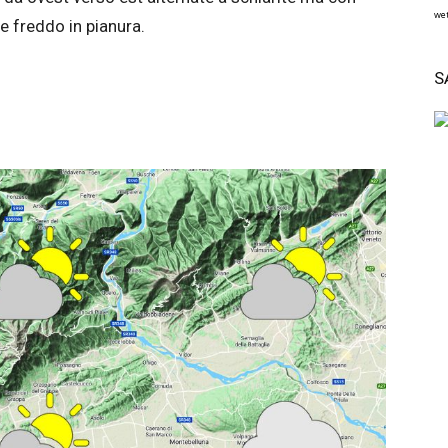
wet
 freddo in pianura.
S