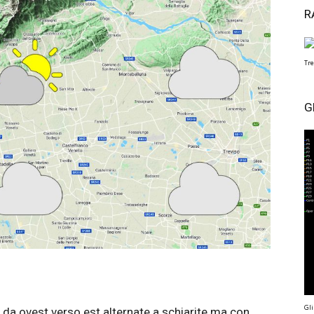
R
Tre
G
Gli
 da ovest verso est alternate a schiarite ma con