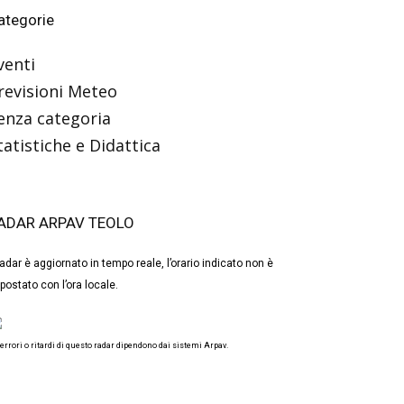
ategorie
venti
revisioni Meteo
enza categoria
tatistiche e Didattica
ADAR ARPAV TEOLO
 radar è aggiornato in tempo reale, l’orario indicato non è
postato con l’ora locale.
 errori o ritardi di questo radar dipendono dai sistemi Arpav.