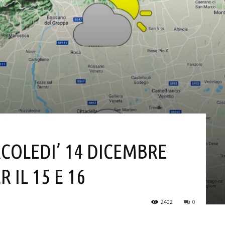
RCOLEDI’ 14 DICEMBRE
 IL 15 E 16
2402
0