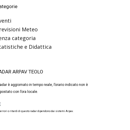
ategorie
venti
revisioni Meteo
enza categoria
tatistiche e Didattica
ADAR ARPAV TEOLO
 radar è aggiornato in tempo reale, l’orario indicato non è
postato con l’ora locale.
 errori o ritardi di questo radar dipendono dai sistemi Arpav.