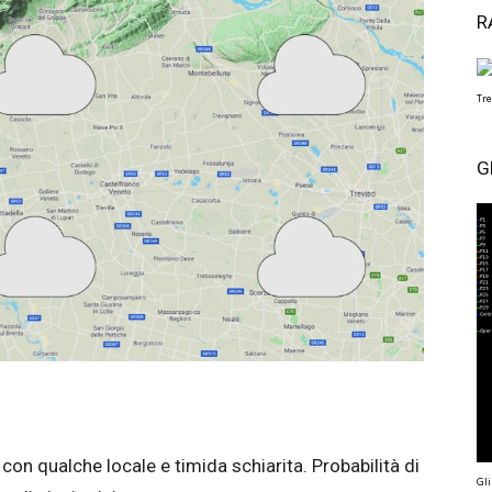
R
Tre
G
on qualche locale e timida schiarita. Probabilità di
Gli