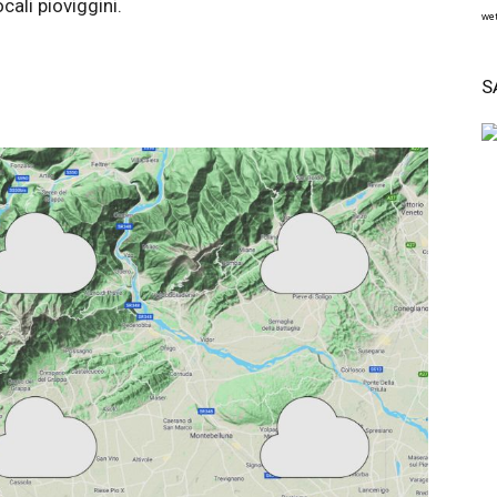
ali pioviggini.
wet
S