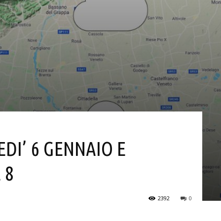
EDI’ 6 GENNAIO E
 8
2392
0