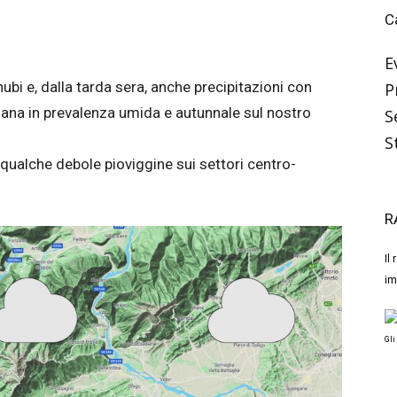
C
E
bi e, dalla tarda sera, anche precipitazioni con
P
mana in prevalenza umida e autunnale sul nostro
S
S
 qualche debole pioviggine sui settori centro-
R
Il
im
Gli