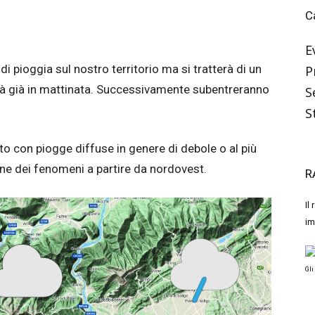
C
E
di pioggia sul nostro territorio ma si tratterà di un
P
à già in mattinata. Successivamente subentreranno
S
S
to con piogge diffuse in genere di debole o al più
e dei fenomeni a partire da nordovest.
R
Il
im
Gli