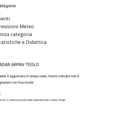
ategorie
venti
revisioni Meteo
enza categoria
tatistiche e Didattica
ADAR ARPAV TEOLO
 radar è aggiornato in tempo reale, l’orario indicato non è
postato con l’ora locale.
 errori o ritardi di questo radar dipendono dai sistemi Arpav.