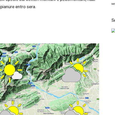
wet
pianure entro sera.
S