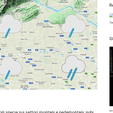
R
Tre
G
Gli
bili specie sui settori montani e pedemontani, nubi