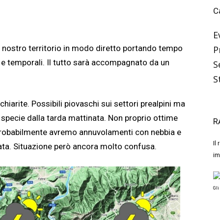
C
E
l nostro territorio in modo diretto portando tempo
P
 e temporali. Il tutto sarà accompagnato da un
S
S
hiarite. Possibili piovaschi sui settori prealpini ma
 specie dalla tarda mattinata. Non proprio ottime
R
 probabilmente avremo annuvolamenti con nebbia e
Il
nata. Situazione però ancora molto confusa.
im
Gli