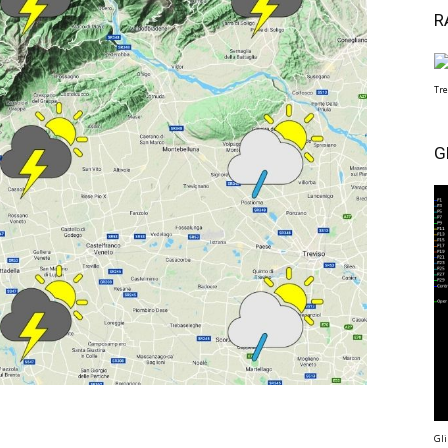
R
Tre
G
Gli