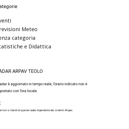
ategorie
venti
revisioni Meteo
enza categoria
tatistiche e Didattica
ADAR ARPAV TEOLO
 radar è aggiornato in tempo reale, l’orario indicato non è
postato con l’ora locale.
 errori o ritardi di questo radar dipendono dai sistemi Arpav.