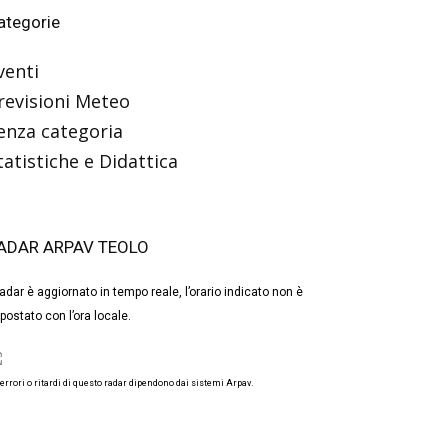
ategorie
venti
revisioni Meteo
enza categoria
tatistiche e Didattica
ADAR ARPAV TEOLO
 radar è aggiornato in tempo reale, l’orario indicato non è
postato con l’ora locale.
 errori o ritardi di questo radar dipendono dai sistemi Arpav.