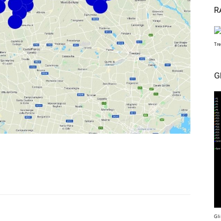
R
Tre
G
Gli