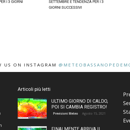
ER I 3 GIORNI
SETTEMBRE E TENDENZA PER I 3
GIORNI SUCCESSIVI
W US ON INSTAGRAM
@METEOBASSANOPEDEM
Articoli più letti
Pr
ULTIMO GIORNO DI CALDO,
Se
POI SI CAMBIA REGISTRO!
St
a
Agosto 15, 2021
Previsioni Meteo
Ev
n
FINALMENTE ARRIVA IL