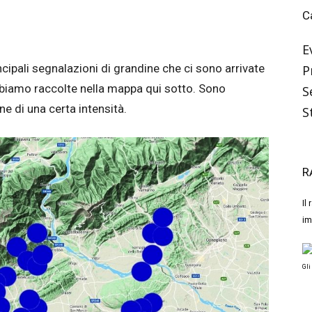
C
E
cipali segnalazioni di grandine che ci sono arrivate
P
 abbiamo raccolte nella mappa qui sotto. Sono
S
ne di una certa intensità.
S
R
Il
im
Gli