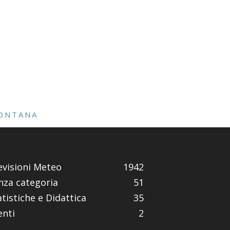
ONTANA
evisioni Meteo
1942
nza categoria
51
atistiche e Didattica
35
enti
2